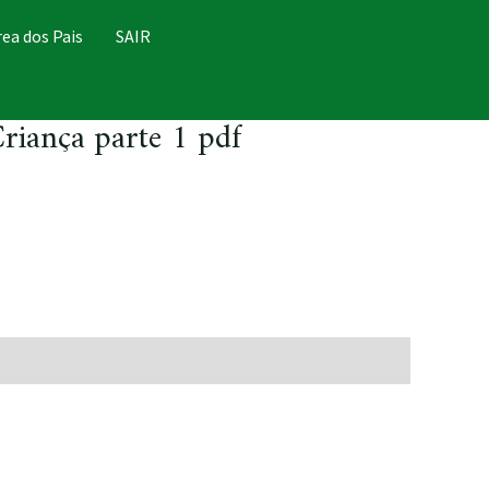
rea dos Pais
SAIR
riança parte 1 pdf