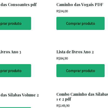
das Consoantes pdf
Caminho das Vogais PDF
R$
34,00
prar produto
Comprar produto
Livros Ano 3
Lista de livros Ano 2
R$
84,90
prar produto
Comprar produto
Combo Caminho das Sílaba
das Sílabas Volume 2
1 e 2 pdf
R$
149,90