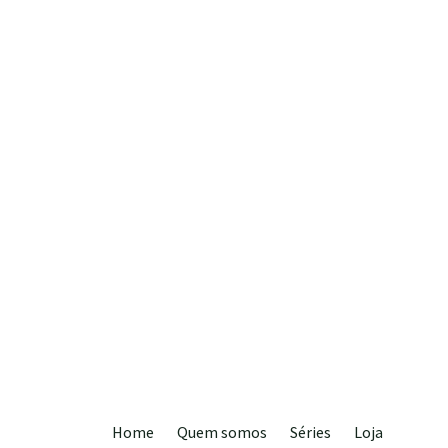
Desperte a vont
seu filho com exe
Home
Quem somos
Séries
Loja