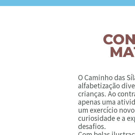
CON
MA
O Caminho das Síla
alfabetização dive
crianças. Ao cont
apenas uma ativida
um exercício novo
curiosidade e a e
desafios.
Com belas ilustraç