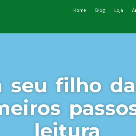
Home
Blog
Loja
Á
a seu filho da
meiros passo
leitura