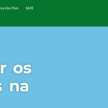
rea dos Pais
SAIR
r os
s na