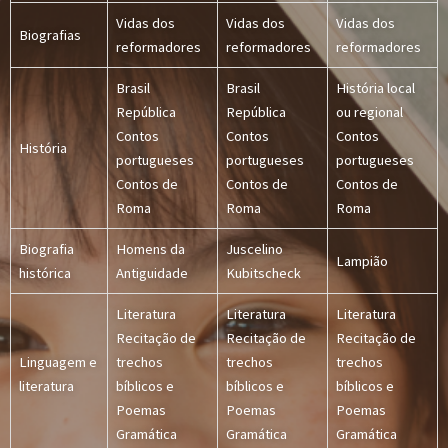
Vidas dos
Vidas dos
Vidas dos
Biografias
reformadores
reformadores
reformadores
Brasil
Brasil
História local
República
República
ou regional
Contos
Contos
Contos
História
portugueses
portugueses
portugueses
Contos de
Contos de
Contos de
Roma
Roma
Roma
Biografia
Homens da
Juscelino
Lampião
histórica
Antiguidade
Kubitscheck
Literatura
Literatura
Literatura
Recitação de
Recitação de
Recitação de
Linguagem e
trechos
trechos
trechos
literatura
bíblicos e
bíblicos e
bíblicos e
Poemas
Poemas
Poemas
Gramática
Gramática
Gramática