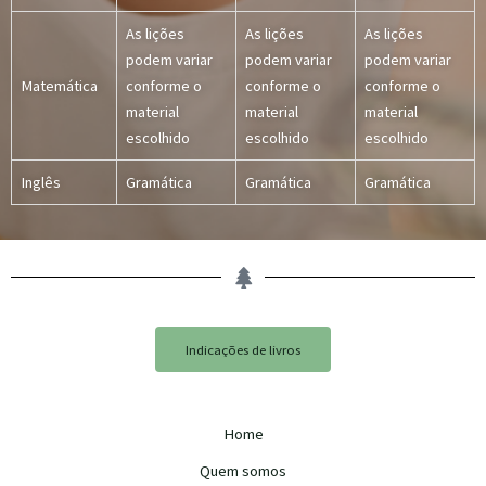
As lições
As lições
As lições
podem variar
podem variar
podem variar
Matemática
conforme o
conforme o
conforme o
material
material
material
escolhido
escolhido
escolhido
Inglês
Gramática
Gramática
Gramática
Indicações de livros
Home
Quem somos