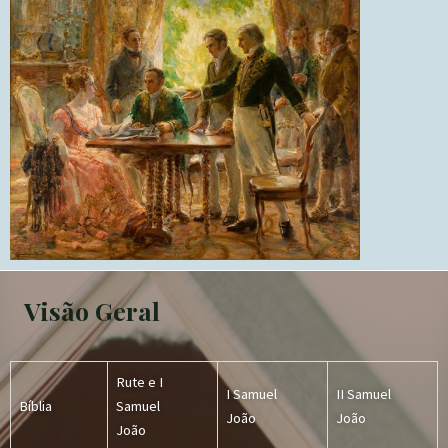
Visão Geral
Rute e I
I Samuel
II Samuel
Bíblia
Samuel
João
João
João